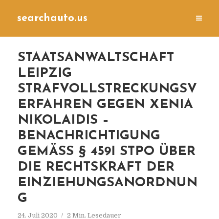
searchauto.us
STAATSANWALTSCHAFT
LEIPZIG
STRAFVOLLSTRECKUNGSV
ERFAHREN GEGEN XENIA
NIKOLAIDIS –
BENACHRICHTIGUNG
GEMÄSS § 459I STPO ÜBER D
IE RECHTSKRAFT DER E
INZIEHUNGSANORDNUNG
24. Juli 2020
2 Min. Lesedauer