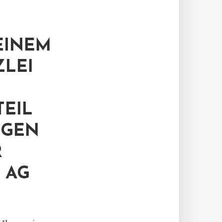
EINEM
ZLEI
TEIL
EGEN
R
 AG