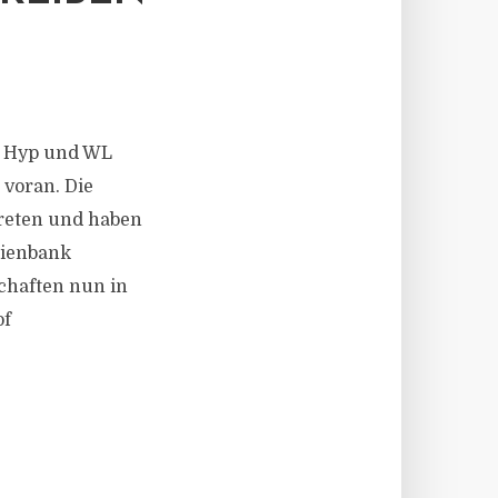
G Hyp und WL
voran. Die
treten und haben
lienbank
schaften nun in
of