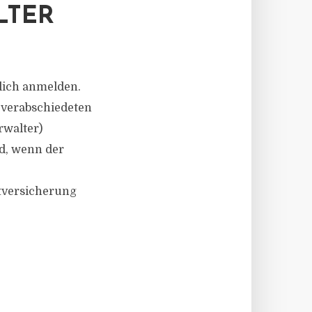
LTER
lich anmelden.
verabschiedeten
rwalter)
rd, wenn der
htversicherung