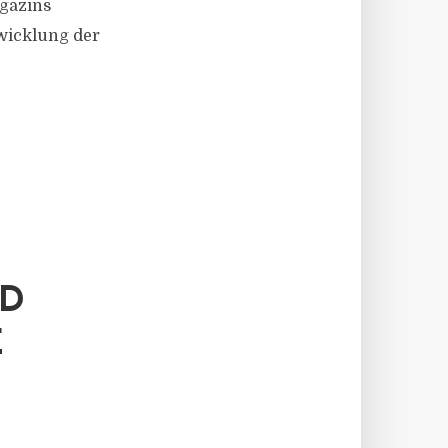
agazins
twicklung der
ND
E