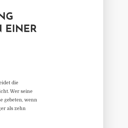
UNG
 EINER
idet die
cht. Wer seine
se gebeten, wenn
er als zehn