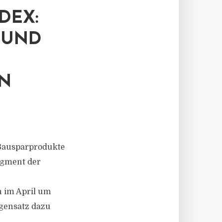
DEX:
 UND
N
 Bausparprodukte
egment der
 im April um
egensatz dazu