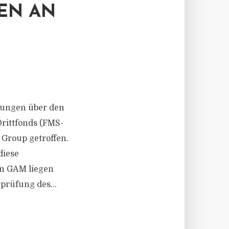
EN AN
rungen über den
rittfonds (FMS-
Group getroffen.
diese
on GAM liegen
prüfung des...