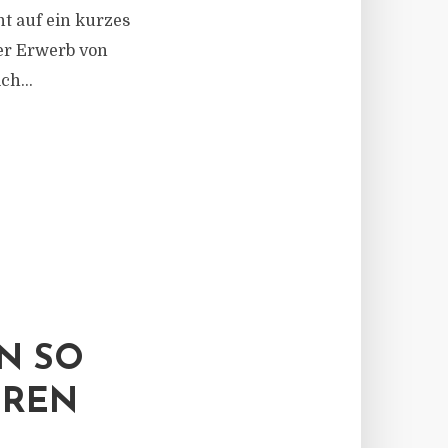
ht auf ein kurzes
der Erwerb von
ch...
N SO
HREN