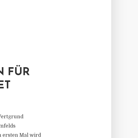
 FÜR
ET
Wertgrund
mfelds
m ersten Mal wird