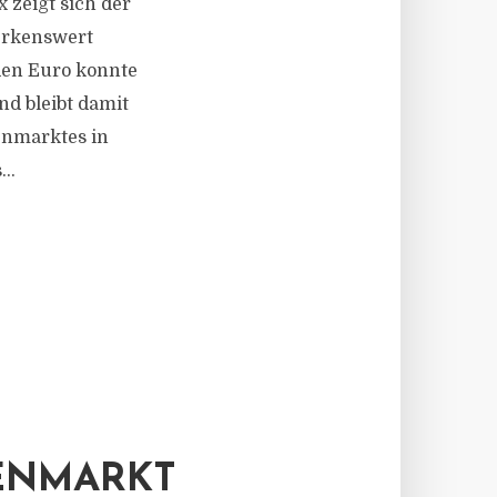
 zeigt sich der
erkenswert
den Euro konnte
d bleibt damit
enmarktes in
..
ENMARKT