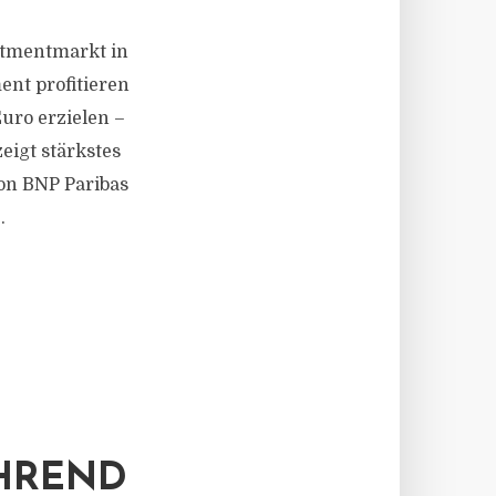
stmentmarkt in
nt profitieren
uro erzielen –
eigt stärkstes
on BNP Paribas
.
ÜHREND