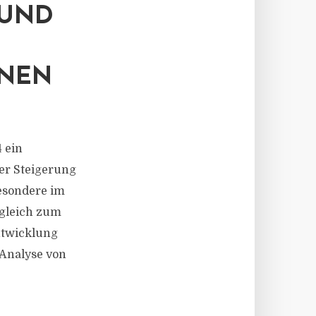
 UND
ONEN
 ein
er Steigerung
esondere im
rgleich zum
ntwicklung
 Analyse von