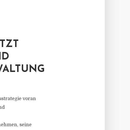
TZT
ND
WALTUNG
strategie voran
nd
nehmen, seine