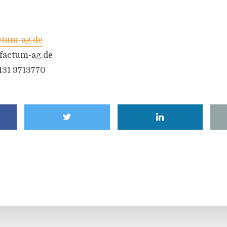
tum-ag.de
factum-ag.de
6131 9713770