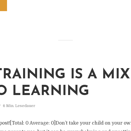
TRAINING IS A MIX
O LEARNING
6 Min. Lesedauer
 post![Total: 0 Average: 0]Don’t take your child on your own