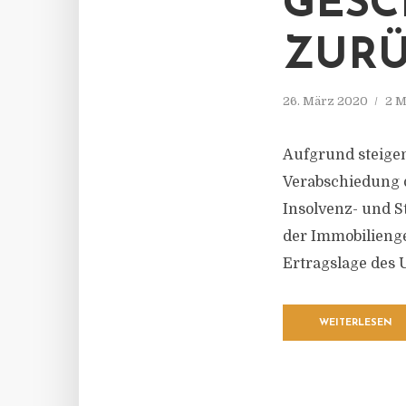
GESC
ZUR
26. März 2020
2 M
Aufgrund steigen
Verabschiedung d
Insolvenz- und S
der Immobilienge
Ertragslage des
WEITERLESEN