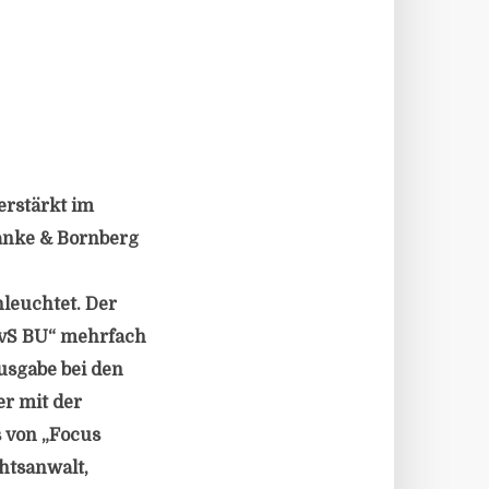
erstärkt im
anke & Bornberg
leuchtet. Der
ivS BU“ mehrfach
usgabe bei den
er mit der
s von „Focus
htsanwalt,