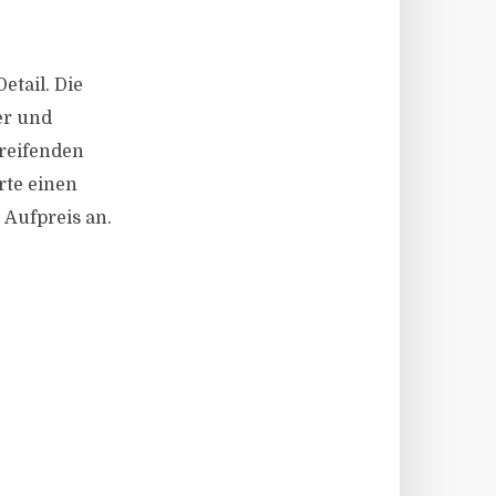
etail. Die
er und
reifenden
rte einen
Aufpreis an.