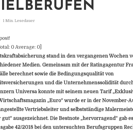
PIELBERUFEN
1 Min. Lesedauer
post!
otal:
0
Average:
0
]
tskraftabsicherung stand in den vergangenen Wochen v
chiedener Medien. Gemeinsam mit der Ratingagentur Fr
älle berechnet sowie die Bedingungsqualität von
itsversicherungen und die Unternehmenssolidität durch
nzern Universa konnte mit seinem neuen Tarif „Exklus
Wirtschaftsmagazin „Euro“ wurde er in der November-A
ngestellte Vertriebsleiter und selbstständige Malermeist
 gut“ ausgezeichnet. Die Bestnote „hervorragend“ gab e
usgabe 42/2018 bei den untersuchten Berufsgruppen Rec