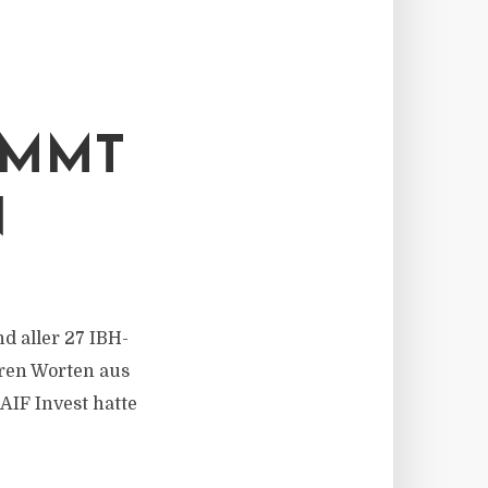
IMMT
N
d aller 27 IBH-
ihren Worten aus
IF Invest hatte