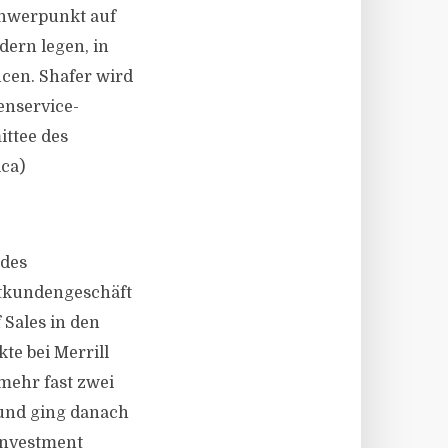
chwerpunkt auf
ern legen, in
cen. Shafer wird
enservice-
ittee des
ca)
 des
vatkundengeschäft
Sales in den
te bei Merrill
mehr fast zwei
 und ging danach
 Investment