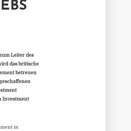
EBS
zum Leiter des
ird das britische
gement betreuen
 geschaffenen
vestment
n Investment
ement in