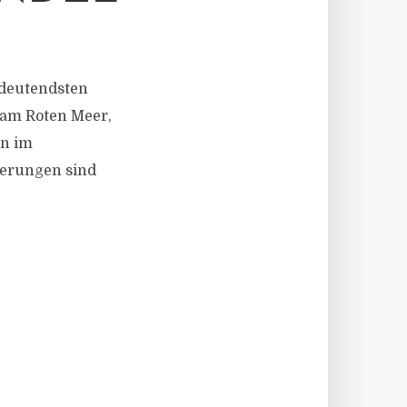
bedeutendsten
 am Roten Meer,
en im
derungen sind