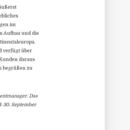
äußerst
ebliches
ngen im
n Aufbau und die
tinentaleuropa.
d verfügt über
e Kunden daraus
en begrüßen zu
mentmanager. Das
d: 30. September