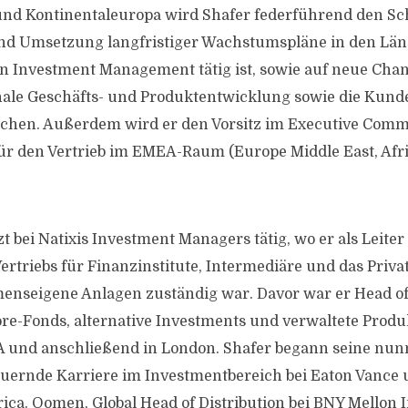
und Kontinentaleuropa wird Shafer federführend den S
nd Umsetzung langfristiger Wachstumspläne in den Länd
 Investment Management tätig ist, sowie auf neue Chan
ale Geschäfts- und Produktentwicklung sowie die Kund
chen. Außerdem wird er den Vorsitz im Executive Comm
r den Vertrieb im EMEA-Raum (Europe Middle East, Afri
t bei Natixis Investment Managers tätig, wo er als Leiter
Vertriebs für Finanzinstitute, Intermediäre und das Pri
nseigene Anlagen zuständig war. Davor war er Head of 
re-Fonds, alternative Investments und verwaltete Produk
A und anschließend in London. Shafer begann seine nun
uernde Karriere im Investmentbereich bei Eaton Vance
ica. Oomen, Global Head of Distribution bei BNY Mellon