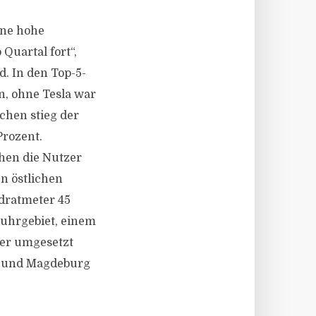
ine hohe
uartal fort“,
d. In den Top-5-
n, ohne Tesla war
chen stieg der
Prozent.
chen die Nutzer
n östlichen
dratmeter 45
uhrgebiet, einem
ter umgesetzt
) und Magdeburg