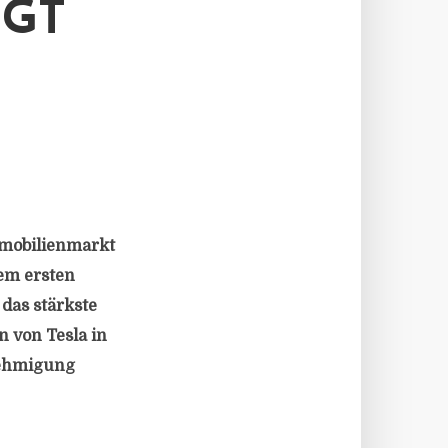
IGT
mmobilienmarkt
em ersten
 das stärkste
n von Tesla in
nehmigung