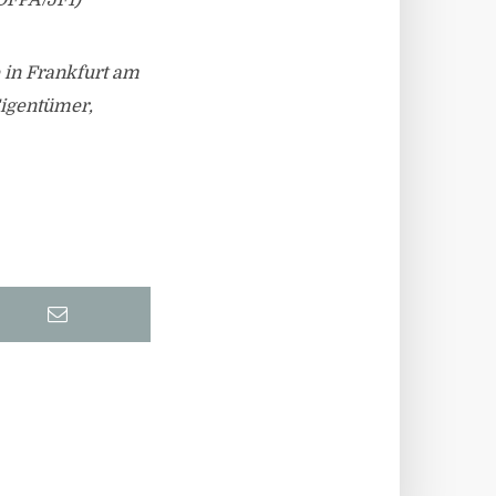
DFPA/JF1)
 in Frankfurt am
Eigentümer,