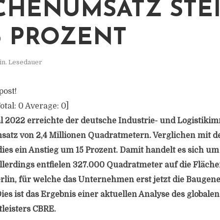
ÄCHENUMSATZ STE
5 PROZENT
in. Lesedauer
post!
otal:
0
Average:
0
]
l 2022 erreichte der deutsche Industrie- und Logistiki
atz von 2,4 Millionen Quadratmetern. Verglichen mit d
dies ein Anstieg um 15 Prozent. Damit handelt es sich um
allerdings entfielen 327.000 Quadratmeter auf die Fläche
rlin, für welche das Unternehmen erst jetzt die Bauge
es ist das Ergebnis einer aktuellen Analyse des globalen
leisters CBRE.