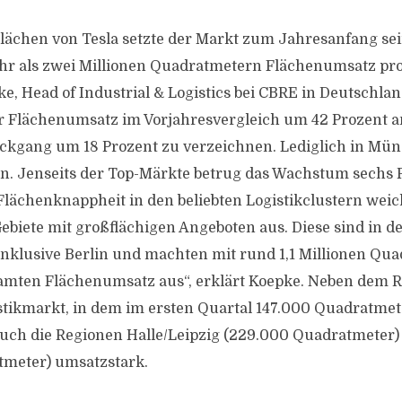
lächen von Tesla setzte der Markt zum Jahresanfang se
 als zwei Millionen Quadratmetern Flächenumsatz pro Q
e, Head of Industrial & Logistics bei CBRE in Deutschlan
r Flächenumsatz im Vorjahresvergleich um 42 Prozent a
ückgang um 18 Prozent zu verzeichnen. Lediglich in Mün
. Jenseits der Top-Märkte betrug das Wachstum sechs 
Flächenknappheit in den beliebten Logistikclustern wei
biete mit großflächigen Angeboten aus. Diese sind in de
nklusive Berlin und machten mit rund 1,1 Millionen Qua
amten Flächenumsatz aus“, erklärt Koepke. Neben dem R
stikmarkt, in dem im ersten Quartal 147.000 Quadratme
uch die Regionen Halle/Leipzig (229.000 Quadratmeter
tmeter) umsatzstark.