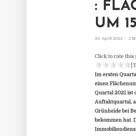
: FL
UM 1
20. April 2022
2 M
Click to rate this 
[T
Im ersten Quarta
einen Flächenums
Quartal 2021 ist 
Auftaktquartal, 
Grünheide bei Be
bekommen hat. Di
Immobiliendienst