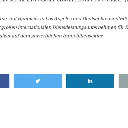
nsiv wie nie zuvor daran, Brownfields neu zu bebauen.“
(
nc. mit Hauptsitz in Los Angeles und Deutschlandzentrale
r großen internationalen Dienstleistungsunternehmen für 
utzer auf dem gewerblichen Immobiliensektor.