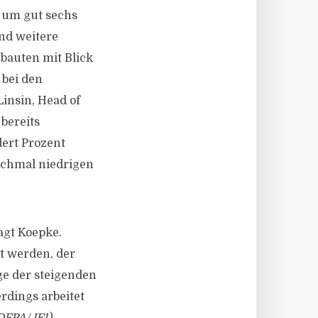
h um gut sechs
nd weitere
bauten mit Blick
 bei den
Linsin, Head of
 bereits
dert Prozent
anchmal niedrigen
agt Koepke.
t werden, der
ge der steigenden
dings arbeitet