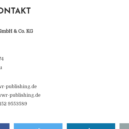
ONTAKT
GmbH & Co. KG
74
u
r-publishing.de
wr-publishing.de
6152 9553589