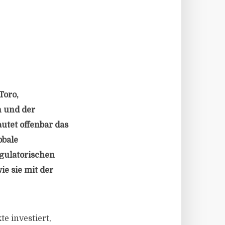
Toro,
n und der
autet offenbar das
obale
gulatorischen
ie sie mit der
e investiert,