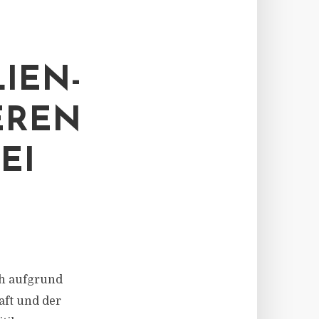
IEN-
EREN
EI
ich aufgrund
aft und der