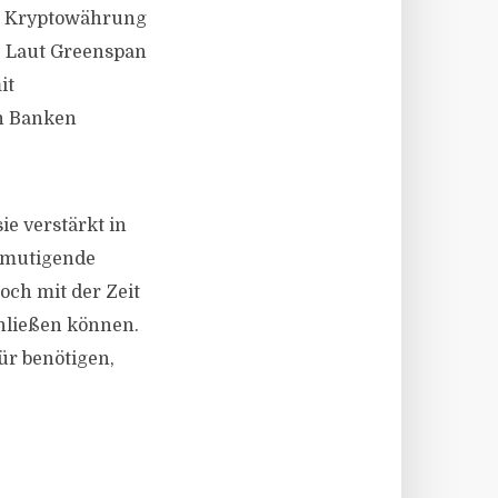
en Kryptowährung
. Laut Greenspan
it
n Banken
ie verstärkt in
ermutigende
och mit der Zeit
hließen können.
ür benötigen,