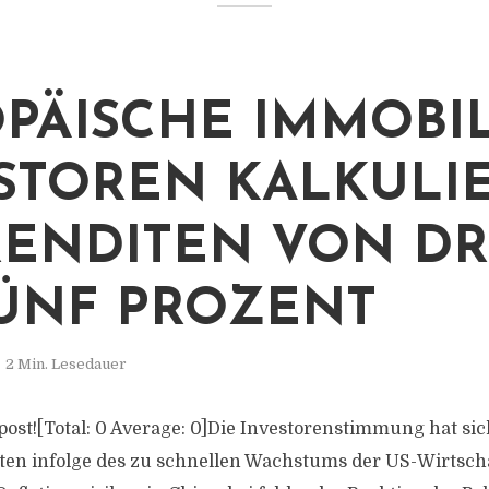
PÄISCHE IMMOBIL
STOREN KALKULI
RENDITEN VON DR
FÜNF PROZENT
2 Min. Lesedauer
s post![Total: 0 Average: 0]Die Investorenstimmung hat s
ten infolge des zu schnellen Wachstums der US-Wirtsch