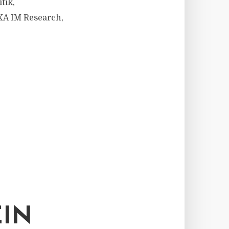
tik,
AXA IM Research,
EIN