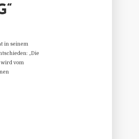
G“
at in seinem
ntschieden: „Die
t wird vom
inen