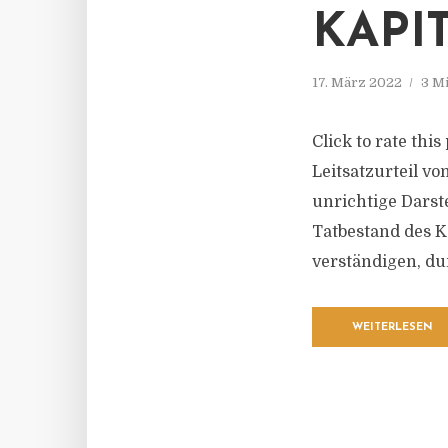
KAPI
17. März 2022
3 M
Click to rate thi
Leitsatzurteil vo
unrichtige Darst
Tatbestand des Ka
verständigen, dur
WEITERLESEN