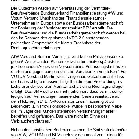
Die Gutachten wurden auf Veranlassung der Vermittler-
Berufsverbände Bundesverband Finanzdienstleistung AfW und
Votum Verband Unabhängiger Finanzdienstleistungs-
Unternehmen in Europa sowie der Bundesarbeitsgemeinschaft
zur Förderung der Versicherungsmakler BFV erstellt. Die
Berufsverbände und die Bundesarbeitsgemeinschaft werden bei
den im Rahmen des geplanten LVRG 2.0 anstehenden
politischen Gesprächen die klaren Ergebnisse der
Rechtsgutachten einbringen.
AfW-Vorstand Norman Wirth: „Es wird keinen Provisionsdeckel
geben! Weiter an den Plänen festzuhalten, hieße spätestens
jetzt sehenden Auges den Versuch eines Verfassungsbruchs zu
starten und gegen europarechtliche Vorgaben zu verstoßen.“ Für
VOTUM-Vorstand Martin Klein „zeigen die Gutachten auf, dass
der beabsichtigte massive Eingriff in die freie Preisbildung als
Eckpfeiler der sozialen Marktwirtschaft ohne Rechtsgrundlage
erfolgt. Das BMF sollte nunmehr erkennen, dass es mit seiner
lediglich auf Vermutungen basierenden Gesetzesinitiative auf
dem Holzweg ist.“ BFV-Koordinator Erwin Hausen gibt zu
Bedenken: „Ein Provisionsdeckel würde in besonderem Maße
die im Lager des Kunden stehenden Versicherungsmakler
betreffen und gefährden. Das wäre nicht im Sinne des
Verbraucherschutzes.“
Neben den juristischen Bedenken warnen die Spitzenfunktionäre
von AfW, VOTUM und BFV auch vor den negativen Folgen für