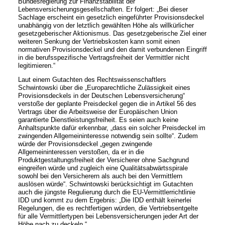
Bundesregierung zur Finanzstabilität der
Lebensversicherungsgesellschaften. Er folgert: „Bei dieser
Sachlage erscheint ein gesetzlich eingeführter Provisionsdeckel
unabhängig von der letztlich gewählten Höhe als willkürlicher
gesetzgeberischer Aktionismus. Das gesetzgeberische Ziel einer
weiteren Senkung der Vertriebskosten kann somit einen
normativen Provisionsdeckel und den damit verbundenen Eingriff
in die berufsspezifische Vertragsfreiheit der Vermittler nicht
legitimieren.“
Laut einem Gutachten des Rechtswissenschaftlers
Schwintowski über die „Europarechtliche Zulässigkeit eines
Provisionsdeckels in der Deutschen Lebensversicherung“
verstoße der geplante Preisdeckel gegen die in Artikel 56 des
Vertrags über die Arbeitsweise der Europäischen Union
garantierte Dienstleistungsfreiheit. Es seien auch keine
Anhaltspunkte dafür erkennbar, „dass ein solcher Preisdeckel im
zwingenden Allgemeininteresse notwendig sein sollte“. Zudem
würde der Provisionsdeckel „gegen zwingende
Allgemeininteressen verstoßen, da er in die
Produktgestaltungsfreiheit der Versicherer ohne Sachgrund
eingreifen würde und zugleich eine Qualitätsabwärtsspirale
sowohl bei den Versicherern als auch bei den Vermittlern
auslösen würde“. Schwintowski berücksichtigt im Gutachten
auch die jüngste Regulierung durch die EU-Vermittlerrichtlinie
IDD und kommt zu dem Ergebnis: „Die IDD enthält keinerlei
Regelungen, die es rechtfertigen würden, die Vertriebsentgelte
für alle Vermittlertypen bei Lebensversicherungen jeder Art der
Höhe nach zu deckeln.“