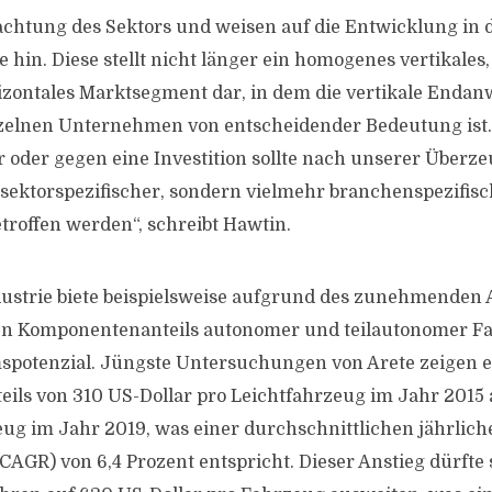
chtung des Sektors und weisen auf die Entwicklung in 
 hin. Diese stellt nicht länger ein homogenes vertikales
izontales Marktsegment dar, in dem die vertikale Enda
nzelnen Unternehmen von entscheidender Bedeutung ist.
 oder gegen eine Investition sollte nach unserer Überz
sektorspezifischer, sondern vielmehr branchenspezifisc
roffen werden“, schreibt Hawtin.
ustrie biete beispielsweise aufgrund des zunehmenden 
en Komponentenanteils autonomer und teilautonomer F
spotenzial. Jüngste Untersuchungen von Arete zeigen e
ls von 310 US-Dollar pro Leichtfahrzeug im Jahr 2015 
eug im Jahr 2019, was einer durchschnittlichen jährlich
AGR) von 6,4 Prozent entspricht. Dieser Anstieg dürfte 