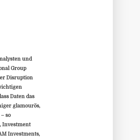
Analysten und
ional Group
er Disruption
wichtigen
dass Daten das
niger glamourös,
 – so
, Investment
AM Investments,