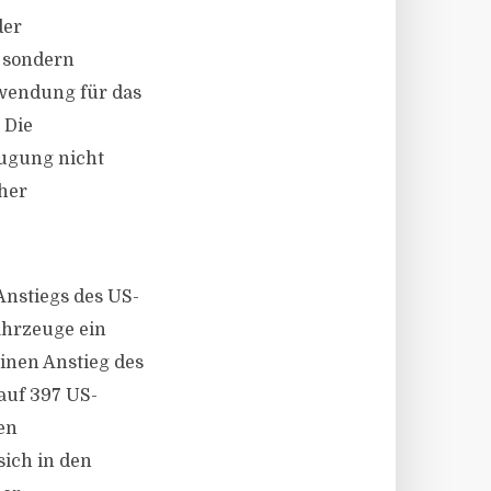
der
, sondern
nwendung für das
 Die
eugung nicht
her
Anstiegs des US-
ahrzeuge ein
inen Anstieg des
auf 397 US-
en
sich in den