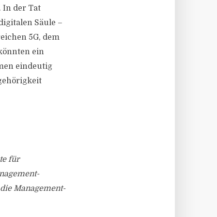
 In der Tat
igitalen Säule –
reichen 5G, dem
 könnten ein
men eindeutig
gehörigkeit
e für
anagement-
, die Management-