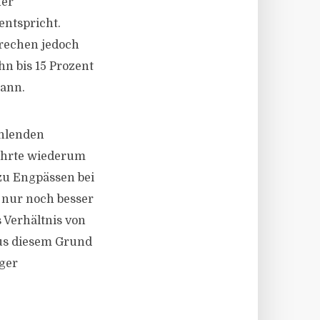
ner
entspricht.
prechen jedoch
n bis 15 Prozent
kann.
ehlenden
führte wiederum
zu Engpässen bei
 nur noch besser
s Verhältnis von
Aus diesem Grund
iger