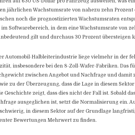
hren auf 630 US-Dollar pro Fahrzeug ausweiten, was ei
en jährlichen Wachstumsrate von nahezu zehn Prozent 
ischen noch die prognostizierten Wachstumsraten ents
im Softwarebereich, in dem eine Wachstumsrate von zeh
 unbedeutend gilt und durchaus 30 Prozent übersteigen 
er Automobil-Halbleiterindustrie liege vielmehr in der f
ität, insbesondere bei den 8-Zoll-Wafer-Fabriken. Das 
chgewicht zwischen Angebot und Nachfrage und damit 
owie zu der Überzeugung, dass die Lage in diesem Sektor
 Geschichte zeigt, dass dies nicht der Fall ist. Sobald da
frage ausgeglichen ist, setzt die Normalisierung ein. 
 schwierig, in diesem Sektor auf der Grundlage langfrist
nter Bewertungen Mehrwert zu finden.