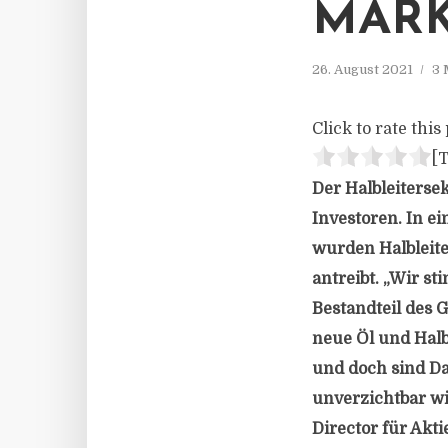
MARK
26. August 2021
3 
Click to rate this 
[T
Der Halbleiterse
Investoren. In ei
wurden Halbleite
antreibt. „Wir s
Bestandteil des 
neue Öl und Halb
und doch sind Da
unverzichtbar wi
Director für Ak