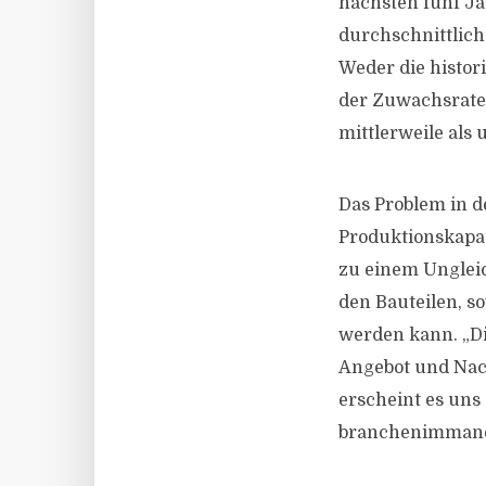
nächsten fünf Ja
durchschnittlich
Weder die histor
der Zuwachsrate 
mittlerweile als
Das Problem in d
Produktionskapaz
zu einem Unglei
den Bauteilen, s
werden kann. „Die
Angebot und Nach
erscheint es uns
branchenimmane