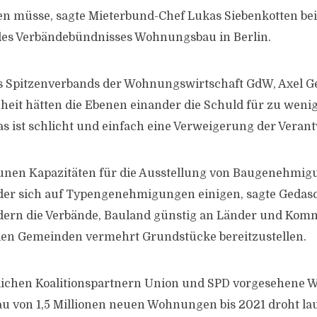
en müsse, sagte Mieterbund-Chef Lukas Siebenkotten be
des Verbändebündnisses Wohnungsbau in Berlin.
s Spitzenverbands der Wohnungswirtschaft GdW, Axel Ge
heit hätten die Ebenen einander die Schuld für zu we
s ist schlicht und einfach eine Verweigerung der Veran
nen Kapazitäten für die Ausstellung von Baugenehmigu
der sich auf Typengenehmigungen einigen, sagte Gedas
dern die Verbände, Bauland günstig an Länder und Ko
den Gemeinden vermehrt Grundstücke bereitzustellen.
lichen Koalitionspartnern Union und SPD vorgesehene
u von 1,5 Millionen neuen Wohnungen bis 2021 droht la