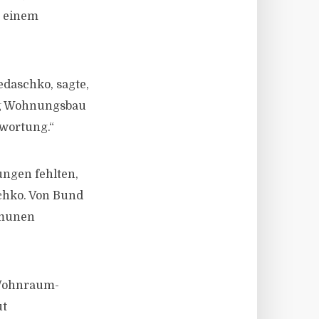
i einem
daschko, sagte,
nig Wohnungsbau
twortung.“
ngen fehlten,
chko. Von Bund
mmunen
 Wohnraum-
ut