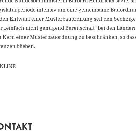
rende Bundesbauministerin Barbara Hendricks sagte, sie
gislaturperiode intensiv um eine gemeinsame Bauordnu
 den Entwurf einer Musterbauordnung seit den Sechziger
er „einfach nicht genügend Bereitschaft“ bei den Ländern
en Kern einer Musterbauordnung zu beschränken, so das
enzen blieben.
 ONLINE
ONTAKT