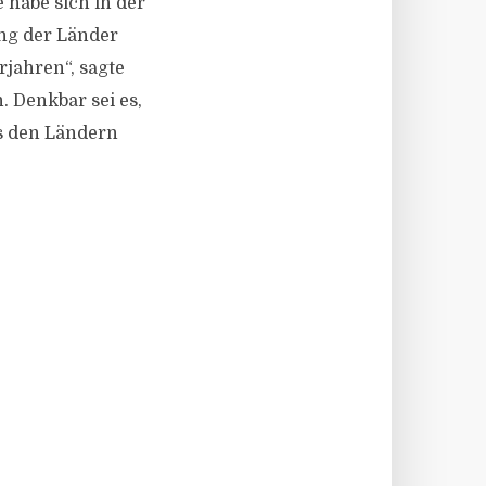
 habe sich in der
ng der Länder
jahren“, sagte
. Denkbar sei es,
s den Ländern