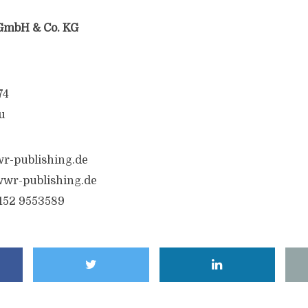
GmbH & Co. KG
74
u
r-publishing.de
wr-publishing.de
6152 9553589