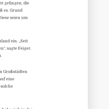
t gelingen, die
ß es. Grund
Diese seien um
land ein. „Seit
“, sagte Feiger.
.
In Großstädten
auf eine
 solche