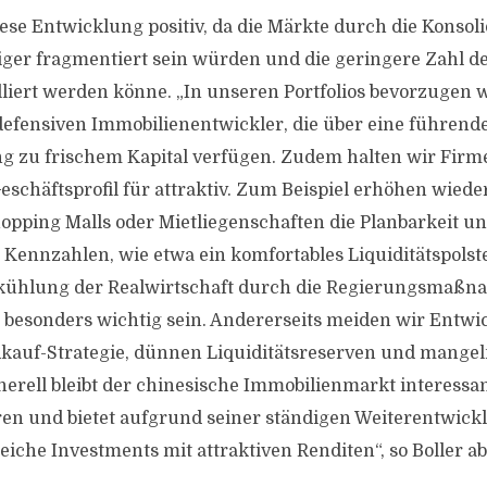
iese Entwicklung positiv, da die Märkte durch die Konsol
iger fragmentiert sein würden und die geringere Zahl de
olliert werden könne. „In unseren Portfolios bevorzugen 
efensiven Immobilienentwickler, die über eine führend
g zu frischem Kapital verfügen. Zudem halten wir Firm
 Geschäftsprofil für attraktiv. Zum Beispiel erhöhen wie
pping Malls oder Mietliegenschaften die Planbarkeit und 
e Kennzahlen, wie etwa ein komfortables Liquiditätspolst
kühlung der Realwirtschaft durch die Regierungsmaßn
besonders wichtig sein. Andererseits meiden wir Entwic
kauf-Strategie, dünnen Liquiditätsreserven und mange
erell bleibt der chinesische Immobilienmarkt interessan
ren und bietet aufgrund seiner ständigen Weiterentwic
iche Investments mit attraktiven Renditen“, so Boller a