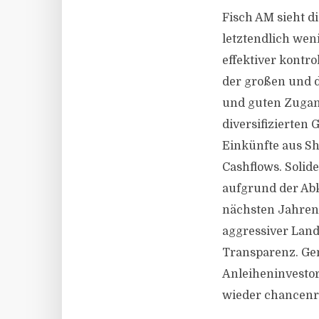
Fisch AM sieht d
letztendlich wen
effektiver kontr
der großen und d
und guten Zugan
diversifizierten
Einkünfte aus Sho
Cashflows. Solid
aufgrund der Ab
nächsten Jahren 
aggressiver Land
Transparenz. Gen
Anleiheninvesto
wieder chancenre