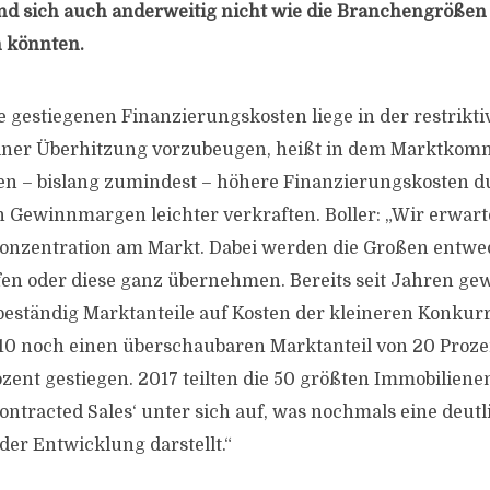
nd sich auch anderweitig nicht wie die Branchengrößen
n könnten.
 gestiegenen Finanzierungskosten liege in der restriktiv
iner Überhitzung vorzubeugen, heißt in dem Marktkom
en – bislang zumindest – höhere Finanzierungskosten d
n Gewinnmargen leichter verkraften. Boller: „Wir erwar
onzentration am Markt. Dabei werden die Großen entwe
en oder diese ganz übernehmen. Bereits seit Jahren ge
eständig Marktanteile auf Kosten der kleineren Konkur
10 noch einen überschaubaren Marktanteil von 20 Proze
rozent gestiegen. 2017 teilten die 50 größten Immobilien
ontracted Sales‘ unter sich auf, was nochmals eine deutl
er Entwicklung darstellt.“