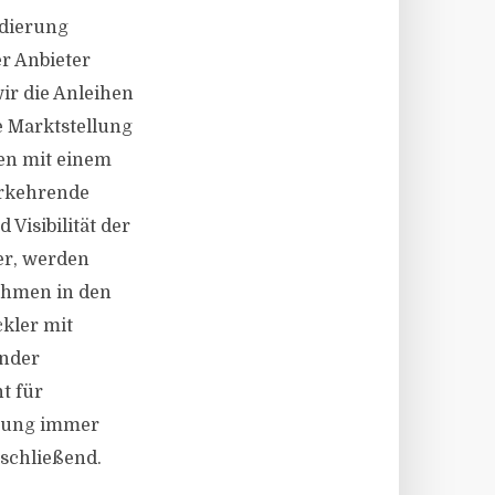
idierung
r Anbieter
wir die Anleihen
e Marktstellung
en mit einem
derkehrende
Visibilität der
er, werden
ahmen in den
kler mit
lnder
t für
klung immer
bschließend.