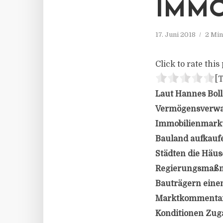
IMMO
17. Juni 2018
2 Min
Click to rate this 
[T
Laut Hannes Boll
Vermögensverwal
Immobilienmarkt 
Bauland aufkaufe
Städten die Häuse
Regierungsmaßna
Bauträgern einen
Marktkommentar.
Konditionen Zuga