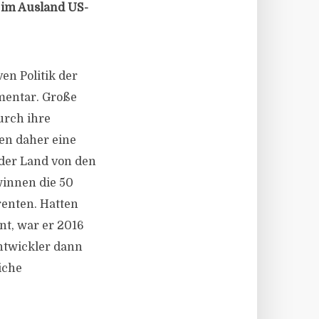
 im Ausland US-
en Politik der
mentar. Große
urch ihre
ten daher eine
der Land von den
winnen die 50
renten. Hatten
nt, war er 2016
entwickler dann
iche