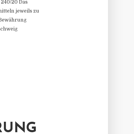
R 240/20 Das
tteln jeweils zu
r Bewährung
nschweig
RUNG