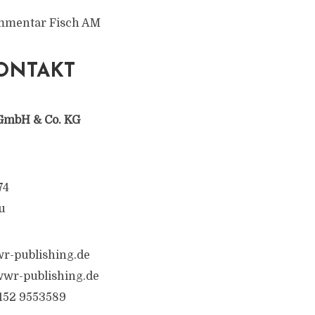
mmentar Fisch AM
ONTAKT
GmbH & Co. KG
74
u
r-publishing.de
wr-publishing.de
6152 9553589