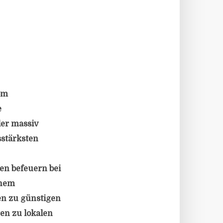
om
e
ler massiv
sstärksten
n befeuern bei
inem
en zu günstigen
en zu lokalen