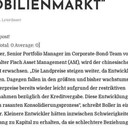
BILIENMARKT“
. Lesedauer
post!
otal:
0
Average:
0
]
er, Senior Portfolio Manager im Corporate-Bond-Team v
ter Fisch Asset Management (AM), wird der chinesisch
erwachsen. „Die Landpreise steigen weiter, da Entwick
n. Dagegen fallen in den größten und bisher wachstum
rpreise bereits wieder leicht aufgrund der restriktiven
hmen bezüglich der Kreditvergabe. Diese Entwicklunge
 rasanten Konsolidierungsprozess“, schreibt Boller in e
 Kleinere Entwickler hätten inzwischen Schwierigkeit
ng zu Kapital zu erhalten, da sie schlechtere Beziehung