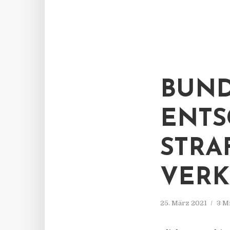
BUND
ENTS
STRA
VERK
25. März 2021
3 M