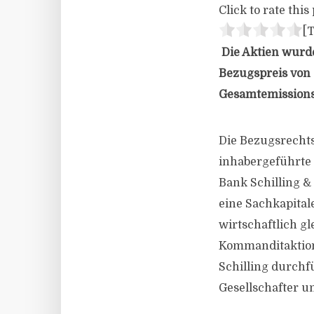
Click to rate this 
[T
Die Aktien wurd
Bezugspreis von 
Gesamtemissionse
Die Bezugsrechts
inhabergeführte
Bank Schilling & 
eine Sachkapita
wirtschaftlich g
Kommanditaktion
Schilling durchf
Gesellschafter u