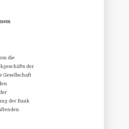
einem
dem die
kgeschäfts der
e Gesellschaft
den
der
ung der Bank
haftenden