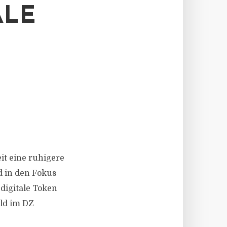
ALE
eit eine ruhigere
d in den Fokus
digitale Token
ld im DZ