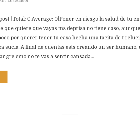
Min. Lesedauer
s post![Total: 0 Average: 0]Poner en riesgo la salud de tu 
e que quiere que vayas ms deprisa no tiene caso, aunque
co por querer tener tu casa hecha una tacita de t reluci
a sucia. A final de cuentas ests creando un ser humano, 
angre cmo no te vas a sentir cansada...