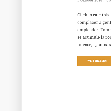
1. Oktober 2014
6 
Click to rate thi
complacer a gent
empleador. Tampo
se acumule la rop
huesos, rganos, s
WEITERLESEN