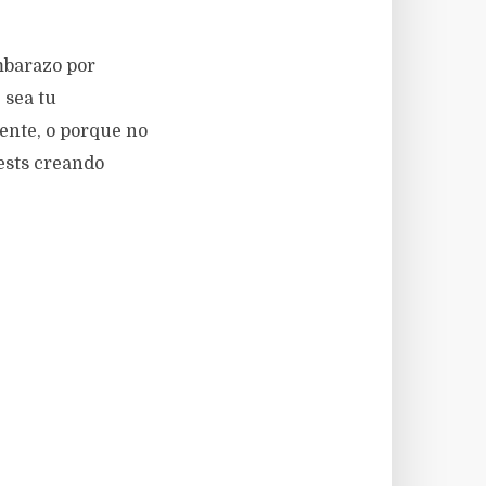
embarazo por
 sea tu
ente, o porque no
ests creando