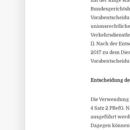
hat der Klage st
Bundesgerichtsh
Vorabentscheidun
unionsrechtliche
Verkehrsdienstlei
I). Nach der Ent
2017 zu dem Dien
Vorabentscheid
Entscheidung de
Die Verwendung d
4 Satz 2 PBefG.
ausgeführt werde
Dagegen können F