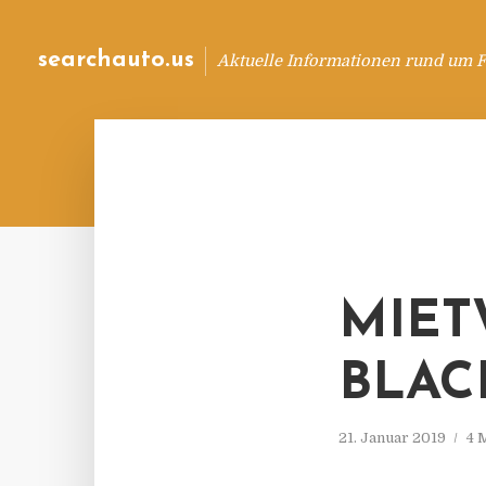
searchauto.us
Aktuelle Informationen rund um 
MIET
BLAC
21. Januar 2019
4 