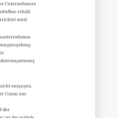
des Unternehmers
ttelbar erhält,
richtet wird.
genunternehmen
bungsregelung.
ür
trahierungszwang
nicht entgegen.
der Union zur
f der
 ist der mittels