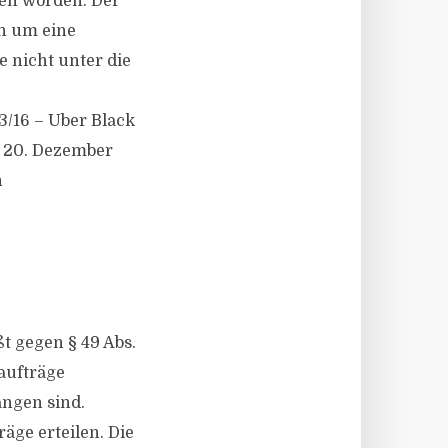
sen worden. Der
n um eine
e nicht unter die
3/16 – Uber Black
m 20. Dezember
n
t gegen § 49 Abs.
aufträge
angen sind.
ge erteilen. Die