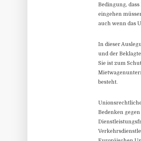
Bedingung, dass
eingehen müssen,
auch wenn das Un
In dieser Ausleg
und der Beklagt
Sie ist zum Schut
Mietwagenuntern
besteht.
Unionsrechtlich
Bedenken gegen e
Dienstleistungsf
Verkehrsdienstl
Europäischen Uni