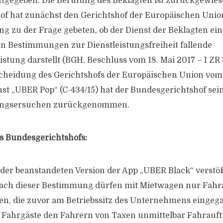
attgegeben. Die Berufung des Beklagten ist zurückgewie
of hat zunächst den Gerichtshof der Europäischen Unio
g zu der Frage gebeten, ob der Dienst der Beklagten ein
n Bestimmungen zur Dienstleistungsfreiheit fallende
stung darstellt (BGH, Beschluss vom 18. Mai 2017 – I ZR 
scheidung des Gerichtshofs der Europäischen Union vo
st „UBER Pop“ (C-434/15) hat der Bundesgerichtshof sei
ungsersuchen zurückgenommen.
s Bundesgerichtshofs:
er beanstandeten Version der App „UBER Black“ verstöß
 Nach dieser Bestimmung dürfen mit Mietwagen nur Fahr
n, die zuvor am Betriebssitz des Unternehmens eingeg
ahrgäste den Fahrern von Taxen unmittelbar Fahraufträ