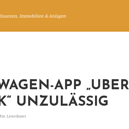
Finanzen, Immobilien & Anlagen
WAGEN-APP „UBE
K“ UNZULÄSSIG
Min. Lesedauer