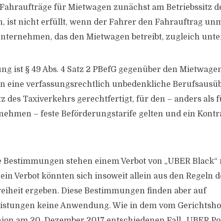
 Fahraufträge für Mietwagen zunächst am Betriebssitz 
 ist nicht erfüllt, wenn der Fahrer den Fahrauftrag unmi
ternehmen, das den Mietwagen betreibt, zugleich unter
ung ist § 49 Abs. 4 Satz 2 PBefG gegenüber den Mietwa
en eine verfassungsrechtlich unbedenkliche Berufsausü
z des Taxiverkehrs gerechtfertigt, für den – anders als f
ehmen – feste Beförderungstarife gelten und ein Kon
e Bestimmungen stehen einem Verbot von „UBER Black“ 
in Verbot könnten sich insoweit allein aus den Regeln 
reiheit ergeben. Diese Bestimmungen finden aber auf
eistungen keine Anwendung. Wie in dem vom Gerichtsho
on am 20. Dezember 2017 entschiedenen Fall „UBER Pop“