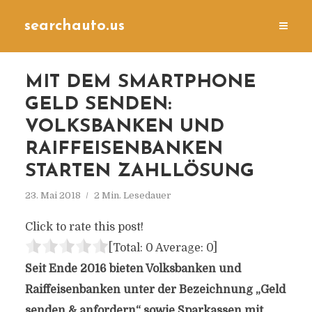
searchauto.us
MIT DEM SMARTPHONE
GELD SENDEN:
VOLKSBANKEN UND
RAIFFEISENBANKEN
STARTEN ZAHLLÖSUNG
23. Mai 2018
2 Min. Lesedauer
Click to rate this post!
[Total:
0
Average:
0
]
Seit Ende 2016 bieten Volksbanken und
Raiffeisenbanken unter der Bezeichnung „Geld
senden & anfordern“ sowie Sparkassen mit