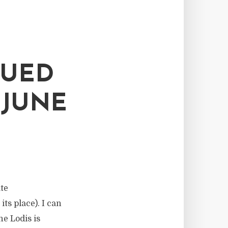
SUED
 JUNE
ate
ts place). I can
he Lodis is