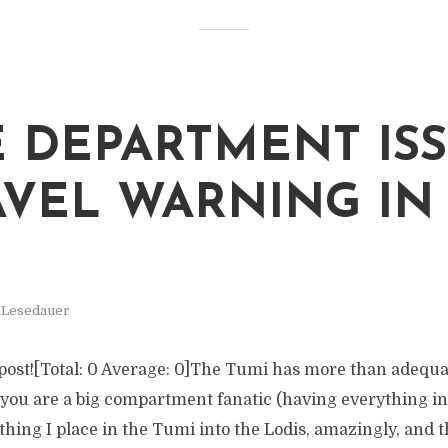
E DEPARTMENT IS
AVEL WARNING IN
. Lesedauer
s post![Total: 0 Average: 0]The Tumi has more than adequ
ou are a big compartment fanatic (having everything in i
thing I place in the Tumi into the Lodis, amazingly, and t