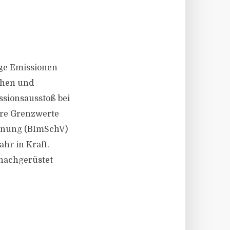
nge Emissionen
chen und
ssionsausstoß bei
ere Grenzwerte
rdnung (BImSchV)
hr in Kraft.
 nachgerüstet