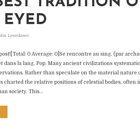
BEST TRADITION O
 EYED
Min. Lesedauer
s post![Total: 0 Average: 0]Se rencontre au sing. (par arc
, et dans la lang. Pop. Many ancient civilizations systemati
rvations. Rather than speculate on the material nature o
s charted the relative positions of celestial bodies, often 
n society. This...