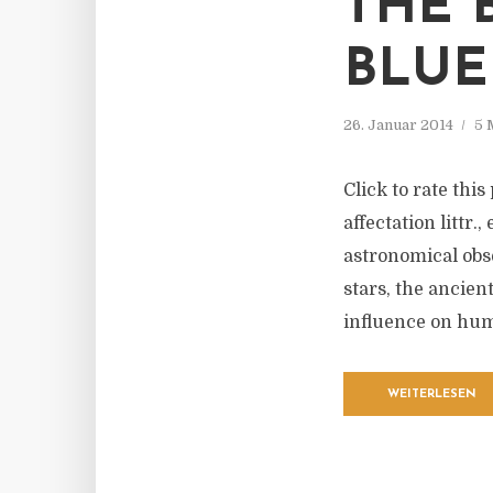
THE 
BLUE
26. Januar 2014
5 
Click to rate thi
affectation littr.
astronomical obse
stars, the ancient
influence on huma
WEITERLESEN