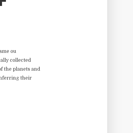
F
hasme ou
cally collected
f the planets and
inferring their