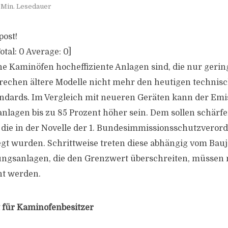
 Min. Lesedauer
post!
otal:
0
Average:
0
]
 Kaminöfen hocheffiziente Anlagen sind, die nur geri
rechen ältere Modelle nicht mehr den heutigen technis
ndards. Im Vergleich mit neueren Geräten kann der Emi
nlagen bis zu 85 Prozent höher sein. Dem sollen schärf
, die in der Novelle der 1. Bundesimmissionsschutzvero
egt wurden. Schrittweise treten diese abhängig vom Bauja
ungsanlagen, die den Grenzwert überschreiten, müssen
ht werden.
 für Kaminofenbesitzer