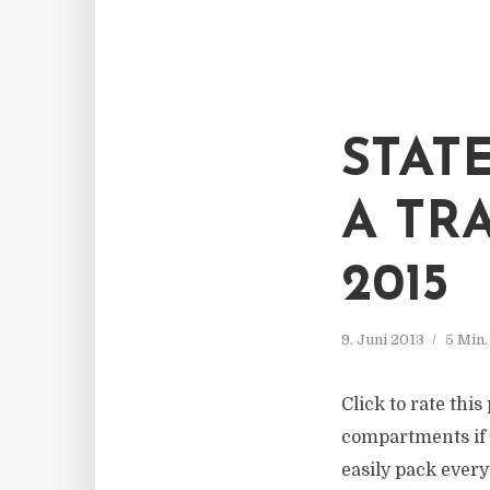
STAT
A TR
2015
9. Juni 2013
5 Min
Click to rate thi
compartments if y
easily pack every