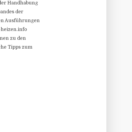
n der Handhabung
bandes der
hen Ausführungen
-heizen.info
onen zu den
che Tipps zum