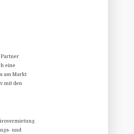
 Partner
ch eine
ns am Markt
iv mit den
Bürovermietung
ungs- und