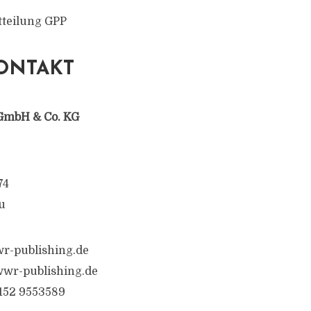
tteilung GPP
ONTAKT
GmbH & Co. KG
74
u
r-publishing.de
wr-publishing.de
6152 9553589