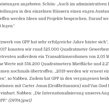
eistungen angeboten. Schön: „Auch im administrativen B
eilungen in den einzelnen Häusern einen engen Austau
effen werden Ideen und Projekte besprochen. Darauf we
 legen.“
zwerk von GPP hat sehr erfolgreiche Jahre hinter sich“,
 „2017 konnten wir rund 525.000 Quadratmeter Gewerbem
etreuten außerdem ein Transaktionsvolumen von 2,05 Mi
e Werte mit 556.200 Quadratmetern Mietfläche und 2,27
men nochmals übertroffen. „2019 werden wir erneut ein
en“, so Nabben. Zudem hat GPP in den vergangenen bei
ionen mit Carter Jonas (Großbritannien) und Van Gool 
reinbart. Nabben: „Die Internationalisierung unseres An
GPP.“
(DFPA/jpw1)