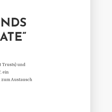
ONDS
ATE“
t Trusts) und
, ein
al zum Austausch