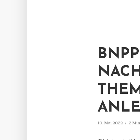
BNPP
NACH
THEM
ANLE
10. Mai 2022
2 Min