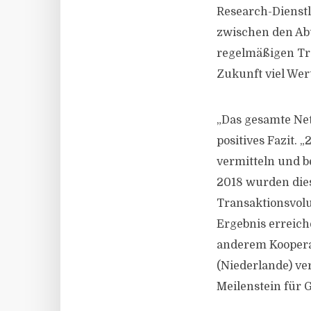
Research-Dienstl
zwischen den Abt
regelmäßigen Tr
Zukunft viel Wert
„Das gesamte Net
positives Fazit.
vermitteln und b
2018 wurden dies
Transaktionsvolu
Ergebnis erreich
anderem Kooperat
(Niederlande) ve
Meilenstein für 