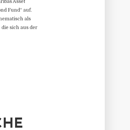
aribas Asset
ond Fund“ auf.
hematisch als
die sich aus der
CHE