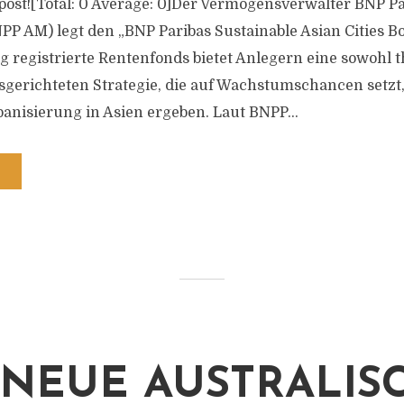
s post![Total: 0 Average: 0]Der Vermögensverwalter BNP P
 AM) legt den „BNP Paribas Sustainable Asian Cities B
 registrierte Rentenfonds bietet Anlegern eine sowohl t
sgerichteten Strategie, die auf Wachstumschancen setzt, 
anisierung in Asien ergeben. Laut BNPP...
 NEUE AUSTRALIS