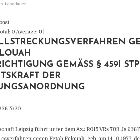
in. Lesedauer
post!
otal:
0
Average:
0
]
LLSTRECKUNGSVERFAHREN G
ELOUAH
CHTIGUNG GEMÄSS § 459I STPO
SKRAFT DER E
UNGSANORDNUNG
63617/​20
chaft Leipzig führt unter dem Az.: R015 VRs 709 Js 63617
ngsverfahren gegen Fetah Felouah, geb. am 14.10.1977, d