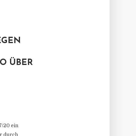
EGEN
 ÜBER D
/​20 ein
er durch