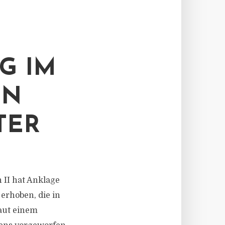
G IM
EN
TER
n II hat Anklage
erhoben, die in
aut einem