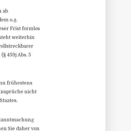
n ab
dem o.g.
ser Frist formlos
steht weiterhin
vollstreckbarer
(§ 459j Abs. 5
nn frühestens
Ansprüche nicht
Staates.
 Bekanntmachung
ehen Sie daher von