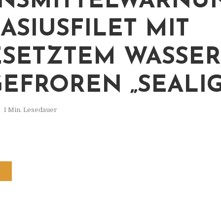
NSMITTELWARNUN
ASIUSFILET MIT
SETZTEM WASSER
GEFROREN „SEALI
1 Min. Lesedauer