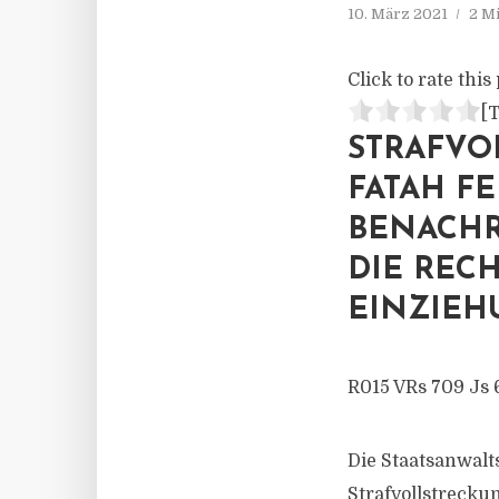
10. März 2021
2 M
Click to rate this 
[T
STRAFVO
FATAH F
BENACHRI
IE RECHT
INZIEH
R015 VRs 709 Js 
Die Staatsanwalts
Strafvollstrecku