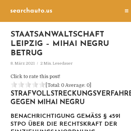
searchauto.us
STAATSANWALTSCHAFT
LEIPZIG – MIHAI NEGRU
BETRUG
8. März 2021
2 Min. Lesedauer
Click to rate this post!
[Total:
0
Average:
0
]
STRAFVOLLSTRECKUNGSVERFAHR
GEGEN MIHAI NEGRU
BENACHRICHTIGUNG GEMÄSS § 459I S
TPO ÜBER DIE RECHTSKRAFT DER E