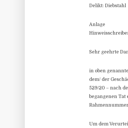
Delikt: Diebstahl
Anlage
Hinweisschreibe
Sehr geehrte Da
in oben genannte
dem/​ der Geschä
529/​20 – nach d
begangenen Tat e
Rahmennummer T
Um dem Verurteil