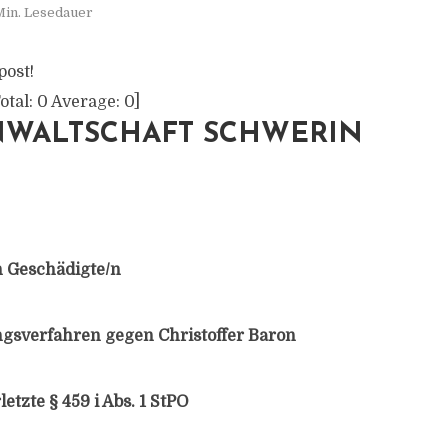
Min. Lesedauer
post!
otal:
0
Average:
0
]
NWALTSCHAFT SCHWERIN
 Geschädigte/​n
ngsverfahren gegen Christoffer Baron
letzte § 459 i Abs. 1 StPO