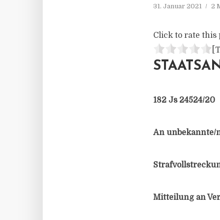
31. Januar 2021
2 
Click to rate this 
[T
STAATSA
182 Js 24524/​20
An unbekannte/​n
Strafvollstrecku
Mitteilung an Ver