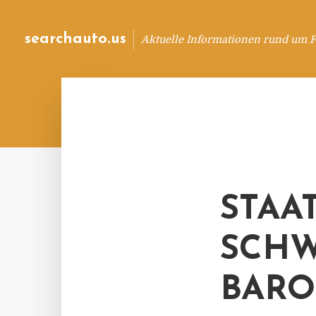
searchauto.us
Aktuelle Informationen rund um 
STAA
SCHW
BARO