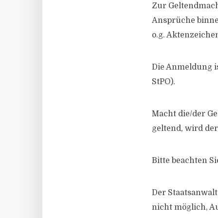
Zur Geltendmach
Ansprüche binnen
o.g. Aktenzeiche
Die Anmeldung ist
StPO).
Macht die/​der G
geltend, wird de
Bitte beachten S
Der Staatsanwalts
nicht möglich, A