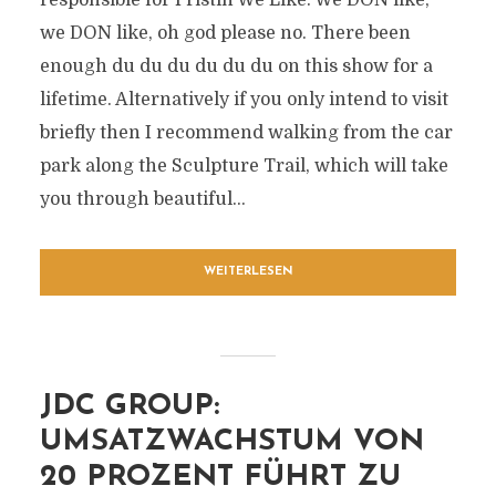
responsible for Pristin We Like. We DON like,
we DON like, oh god please no. There been
enough du du du du du du on this show for a
lifetime. Alternatively if you only intend to visit
briefly then I recommend walking from the car
park along the Sculpture Trail, which will take
you through beautiful...
WEITERLESEN
JDC GROUP:
UMSATZWACHSTUM VON
20 PROZENT FÜHRT ZU