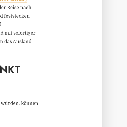
der Reise nach
d feststecken
d
 mit sofortiger
in das Ausland
UNKT
en würden, können