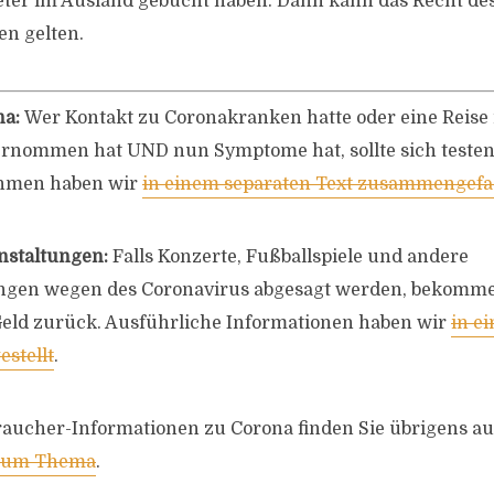
eter im Ausland gebucht haben. Dann kann das Recht de
en gelten.
na:
Wer Kontakt zu Coronakranken hatte oder eine Reise 
ernommen hat UND nun Symptome hat, sollte sich testen
hmen haben wir
in einem separaten Text zusammengefa
nstaltungen:
Falls Konzerte, Fußballspiele und andere
ngen wegen des Coronavirus abgesagt werden, bekomme
eld zurück. Ausführliche Informationen haben wir
in e
stellt
.
raucher-Informationen zu Corona finden Sie übrigens a
 zum Thema
.