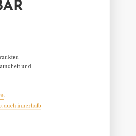
BAR
krankten
sundheit und
en
.
b, auch innerhalb