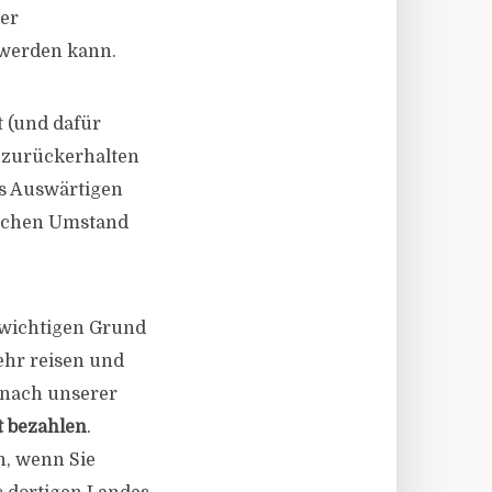
er
 werden kann.
t (und dafür
r zurückerhalten
s Auswärtigen
lichen Umstand
e wichtigen Grund
ehr reisen und
 nach unserer
t bezahlen
.
n, wenn Sie