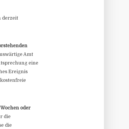
 derzeit
vorstehenden
Auswärtige Amt
htsprechung eine
hes Ereignis
 kostenfreie
n Wochen oder
r die
e die