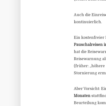
Auch die Einrei
kontinuierlich.
Ein kostenfreier
Pauschalreisen i
hat die Reisewar
Reisewarnung als
(früher: „höhere
Stornierung ermö
Aber Vorsicht: Ei
Monaten
stattfin
Beurteilung komm