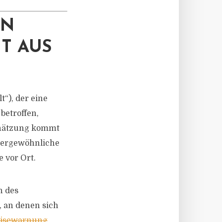
EN
T AUS
“), der eine
 betroffen,
schätzung kommt
ußergewöhnliche
 vor Ort.
n des
, an denen sich
eisewarnung