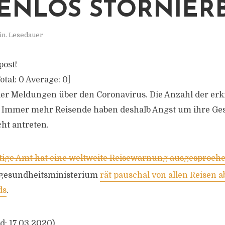
ENLOS STORNIER
in. Lesedauer
post!
otal:
0
Average:
0
]
oller Meldungen über den Coronavirus. Die Anzahl der er
. Immer mehr Reisende haben deshalb Angst um ihre Ge
cht antreten.
ige Amt hat eine weltweite Reisewarnung ausgesproch
gesundheitsministerium
rät pauschal von allen Reisen a
ds
.
d: 17.03.2020)