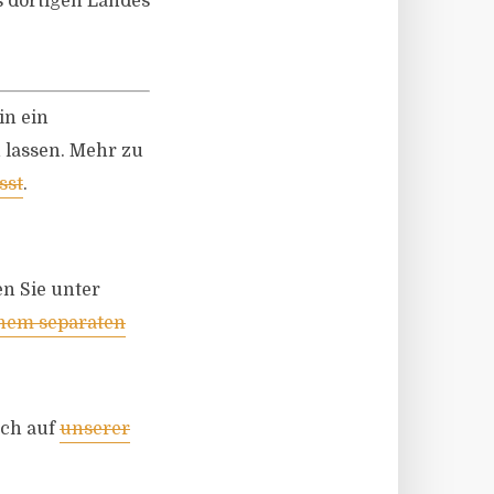
s dortigen Landes
in ein
 lassen. Mehr zu
sst
.
n Sie unter
inem separaten
uch auf
unserer