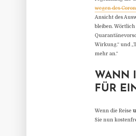
wegen des Coron
Ansicht des Ausw
bleiben. Wörtlic
Quarantänevorsch
Wirkung.“ und „T
mehr an.“
WANN I
FÜR EI
Wenn die Reise
u
Sie nun kostenfre