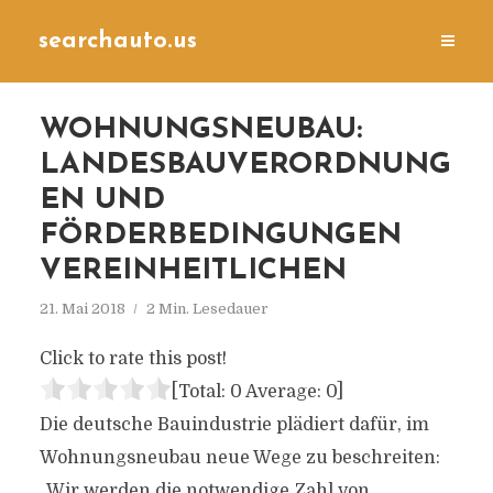
searchauto.us
WOHNUNGSNEUBAU:
LANDESBAUVERORDNUNG
EN UND
FÖRDERBEDINGUNGEN
VEREINHEITLICHEN
21. Mai 2018
2 Min. Lesedauer
Click to rate this post!
[Total:
0
Average:
0
]
Die deutsche Bauindustrie plädiert dafür, im
Wohnungsneubau neue Wege zu beschreiten:
„Wir werden die notwendige Zahl von