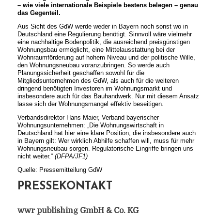
– wie viele internationale Beispiele bestens belegen – genau
das Gegenteil.
Aus Sicht des GdW werde weder in Bayern noch sonst wo in
Deutschland eine Regulierung benötigt. Sinnvoll wäre vielmehr
eine nachhaltige Bodenpolitik, die ausreichend preisgünstigen
Wohnungsbau ermöglicht, eine Mittelausstattung bei der
Wohnraumförderung auf hohem Niveau und der politische Wille,
den Wohnungsneubau voranzubringen. So werde auch
Planungssicherheit geschaffen sowohl für die
Mitgliedsunternehmen des GdW, als auch für die weiteren
dringend benötigten Investoren im Wohnungsmarkt und
insbesondere auch für das Bauhandwerk. Nur mit diesem Ansatz
lasse sich der Wohnungsmangel effektiv beseitigen.
Verbandsdirektor Hans Maier, Verband bayerischer
Wohnungsunternehmen: „Die Wohnungswirtschaft in
Deutschland hat hier eine klare Position, die insbesondere auch
in Bayern gilt: Wer wirklich Abhilfe schaffen will, muss für mehr
Wohnungsneubau sorgen. Regulatorische Eingriffe bringen uns
nicht weiter.“
(DFPA/JF1)
Quelle: Pressemitteilung GdW
PRESSEKONTAKT
wwr publishing GmbH & Co. KG