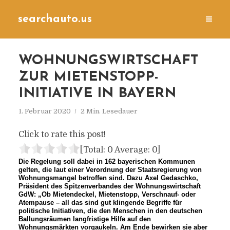
searchauto.us
WOHNUNGSWIRTSCHAFT
ZUR MIETENSTOPP-
INITIATIVE IN BAYERN
1. Februar 2020
2 Min. Lesedauer
Click to rate this post!
[Total:
0
Average:
0
]
Die Regelung soll dabei in 162 bayerischen Kommunen
gelten, die laut einer Verordnung der Staatsregierung von
Wohnungsmangel betroffen sind. Dazu Axel Gedaschko,
Präsident des Spitzenverbandes der Wohnungswirtschaft
GdW: „Ob Mietendeckel, Mietenstopp, Verschnauf- oder
Atempause – all das sind gut klingende Begriffe für
politische Initiativen, die den Menschen in den deutschen
Ballungsräumen langfristige Hilfe auf den
Wohnungsmärkten vorgaukeln. Am Ende bewirken sie aber