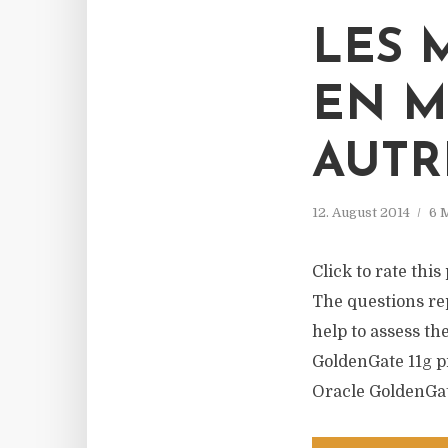
LES 
EN M
AUTR
12. August 2014
6 
Click to rate this
The questions re
help to assess th
GoldenGate 11g pr
Oracle GoldenGate