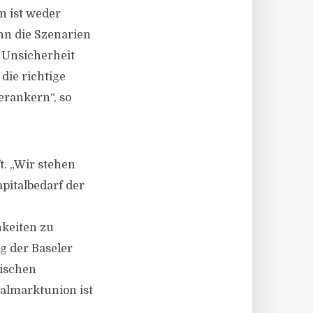
n ist weder
enn die Szenarien
 Unsicherheit
die richtige
erankern“, so
t. „Wir stehen
pitalbedarf der
hkeiten zu
g der Baseler
äischen
talmarktunion ist