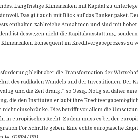
des. Langfristige Klimarisiken mit Kapital zu unterlege
innvoll. Das gilt auch mit Blick auf das Bankenpaket. D
ests enthalten zahlreiche Annahmen und sind mit hoher
dend ist deswegen nicht die Kapitalausstattung, sondern 
e Klimarisiken konsequent im Kreditvergabeprozess zu v
sforderung bleibt aber die Transformation der Wirtschaf
hnt des radikalen Wandels und der Investitionen. Der Ka
waltig und die Zeit drängt“, so Ossig. Nötig sei daher eine
g, die den Instituten erlaubt ihre Kreditvergabemöglic
 nicht einschränke. Dies betrifft vor allem die Umsetzun
ln in europäisches Recht. Zudem muss es bei der europ
ration Fortschritte geben. Eine echte europäische Kapi
n je.
(DFPA/JF1)