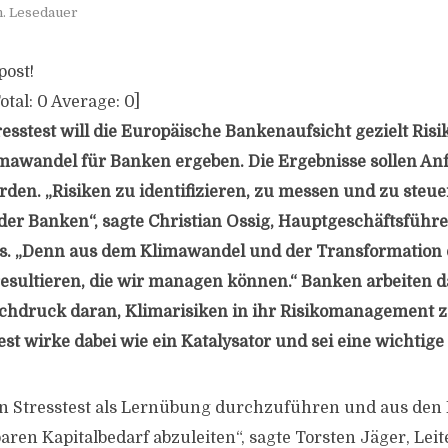
n. Lesedauer
post!
otal:
0
Average:
0
]
sstest will die Europäische Bankenaufsicht gezielt Risik
mawandel für Banken ergeben. Die Ergebnisse sollen Anf
rden. „Risiken zu identifizieren, zu messen und zu steue
r Banken“, sagte Christian Ossig, Hauptgeschäftsführe
. „Denn aus dem Klimawandel und der Transformation d
esultieren, die wir managen können.“ Banken arbeiten da
hdruck daran, Klimarisiken in ihr Risikomanagement zu
est wirke dabei wie ein Katalysator und sei eine wichtig
 den Stresstest als Lernübung durchzuführen und aus den
ren Kapitalbedarf abzuleiten“, sagte Torsten Jäger, Leit