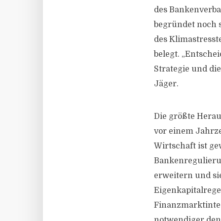
des Bankenverban
begründet noch s
des Klimastresst
belegt. „Entschei
Strategie und di
Jäger.
Die größte Herau
vor einem Jahrze
Wirtschaft ist ge
Bankenregulierun
erweitern und sie
Eigenkapitalrege
Finanzmarktinteg
notwendiger den