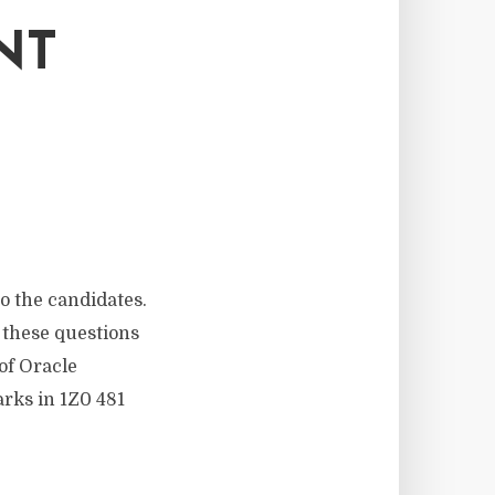
NT
to the candidates.
 these questions
 of Oracle
arks in 1Z0 481