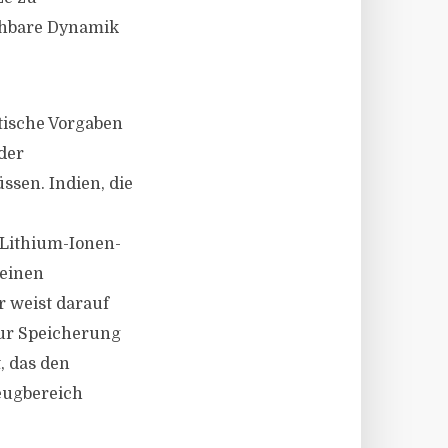
ichbare Dynamik
tische Vorgaben
der
sen. Indien, die
 Lithium-Ionen-
 einen
 weist darauf
zur Speicherung
, das den
eugbereich