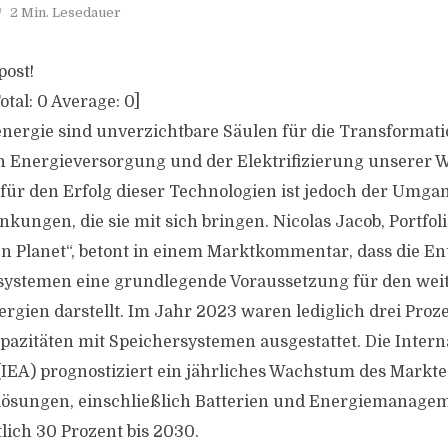
2 Min. Lesedauer
post!
otal:
0
Average:
0
]
nergie sind unverzichtbare Säulen für die Transformati
 Energieversorgung und der Elektrifizierung unserer Wi
 für den Erfolg dieser Technologien ist jedoch der Umga
kungen, die sie mit sich bringen. Nicolas Jacob, Portfo
 Planet“, betont in einem Marktkommentar, dass die E
systemen eine grundlegende Voraussetzung für den wei
rgien darstellt. Im Jahr 2023 waren lediglich drei Proz
azitäten mit Speichersystemen ausgestattet. Die Intern
IEA) prognostiziert ein jährliches Wachstum des Markte
lösungen, einschließlich Batterien und Energiemanage
lich 30 Prozent bis 2030.