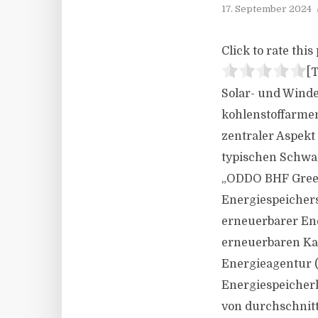
17. September 2024
Click to rate this 
[T
Solar- und Winde
kohlenstoffarmen
zentraler Aspekt
typischen Schwan
„ODDO BHF Green
Energiespeicher
erneuerbarer Ene
erneuerbaren Kap
Energieagentur (
Energiespeicher
von durchschnitt