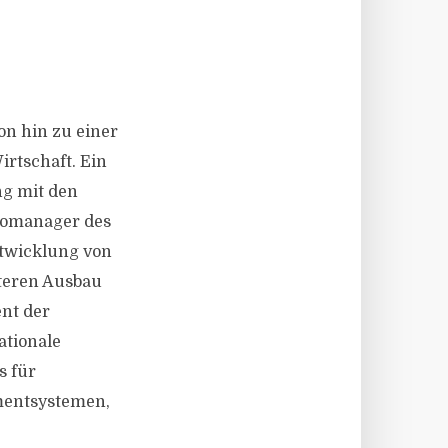
on hin zu einer
rtschaft. Ein
ng mit den
liomanager des
ntwicklung von
teren Ausbau
ent der
ationale
s für
mentsystemen,