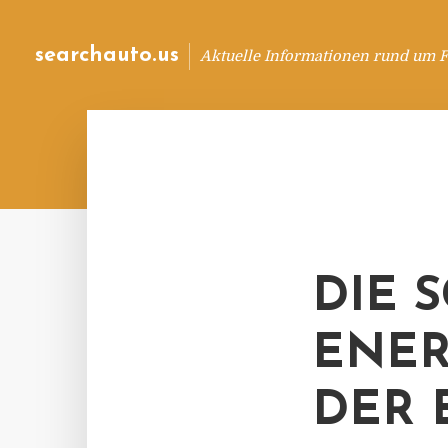
searchauto.us
Aktuelle Informationen rund um 
DIE 
ENER
DER 