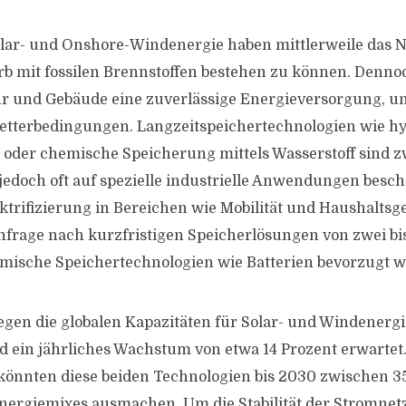
olar- und Onshore-Windenergie haben mittlerweile das N
b mit fossilen Brennstoffen bestehen zu können. Denno
hr und Gebäude eine zuverlässige Energieversorgung, u
etterbedingungen. Langzeitspeichertechnologien wie h
oder chemische Speicherung mittels Wasserstoff sind z
 jedoch oft auf spezielle industrielle Anwendungen besch
rifizierung in Bereichen wie Mobilität und Haushaltsge
frage nach kurzfristigen Speicherlösungen von zwei bis
mische Speichertechnologien wie Batterien bevorzugt 
egen die globalen Kapazitäten für Solar- und Windenerg
d ein jährliches Wachstum von etwa 14 Prozent erwartet. 
könnten diese beiden Technologien bis 2030 zwischen 3
nergiemixes ausmachen. Um die Stabilität der Stromnet