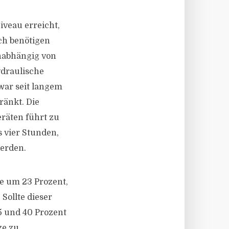
iveau erreicht,
ch benötigen
nabhängig von
ydraulische
war seit langem
ränkt. Die
räten führt zu
 vier Stunden,
werden.
ie um 23 Prozent,
Sollte dieser
5 und 40 Prozent
ze zu