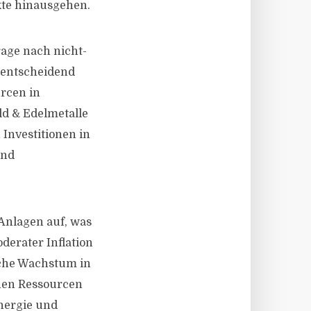
rkte hinausgehen.
age nach nicht-
d entscheidend
urcen in
ld & Edelmetalle
 Investitionen in
und
 Anlagen auf, was
derater Inflation
liche Wachstum in
chen Ressourcen
Energie und