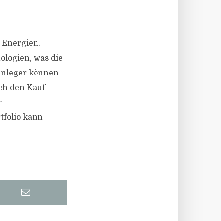
 Energien.
ologien, was die
 Anleger können
rch den Kauf
r
tfolio kann
e