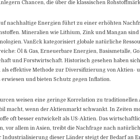
t Anlegern Chancen, die über die klassischen Rohstoffmä
uf nachhaltige Energien führt zu einer erhöhten Nachfr
ohstoffen. Mineralien wie Lithium, Zink und Mangan sin
nologien. VanEck kategorisiert globale natürliche Resso
eiche: Öl & Gas, Erneuerbare Energien, Basismetalle, Go
haft und Forstwirtschaft. Historisch gesehen haben sich
 als effektive Methode zur Diversifizierung von Aktien- 
s erwiesen und bieten Schutz gegen Inflation.
urcen weisen eine geringe Korrelation zu traditionellen
abil macht, wenn der Aktienmarkt schwankt. In Zeiten mo
offe oft besser entwickelt als US-Aktien. Das wirtschaft
, vor allem in Asien, treibt die Nachfrage nach natürli
r Industrialisierung dieser Länder steigt der Bedarf an 