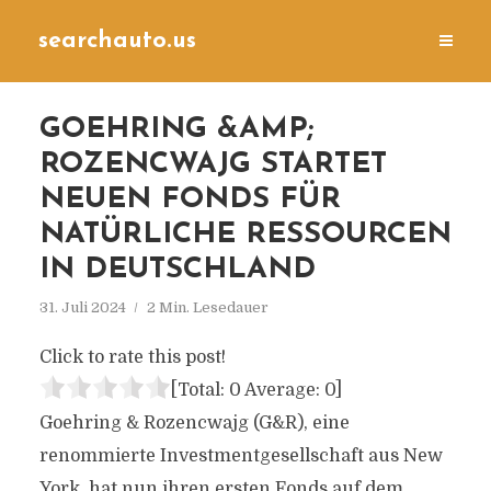
searchauto.us
GOEHRING &AMP;
ROZENCWAJG STARTET
NEUEN FONDS FÜR
NATÜRLICHE RESSOURCEN
IN DEUTSCHLAND
31. Juli 2024
2 Min. Lesedauer
Click to rate this post!
[Total:
0
Average:
0
]
Goehring & Rozencwajg (G&R), eine
renommierte Investmentgesellschaft aus New
York, hat nun ihren ersten Fonds auf dem