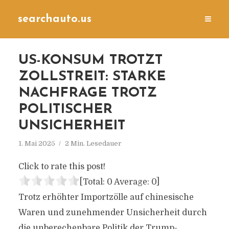
searchauto.us
US-KONSUM TROTZT
ZOLLSTREIT: STARKE
NACHFRAGE TROTZ
POLITISCHER
UNSICHERHEIT
1. Mai 2025
2 Min. Lesedauer
Click to rate this post!
[Total:
0
Average:
0
]
Trotz erhöhter Importzölle auf chinesische
Waren und zunehmender Unsicherheit durch
die unberechenbare Politik der Trump-