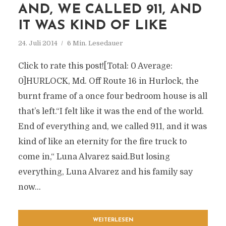
AND, WE CALLED 911, AND
IT WAS KIND OF LIKE
24. Juli 2014
6 Min. Lesedauer
Click to rate this post![Total: 0 Average:
0]HURLOCK, Md. Off Route 16 in Hurlock, the
burnt frame of a once four bedroom house is all
that’s left.“I felt like it was the end of the world.
End of everything and, we called 911, and it was
kind of like an eternity for the fire truck to
come in,“ Luna Alvarez said.But losing
everything, Luna Alvarez and his family say
now...
WEITERLESEN